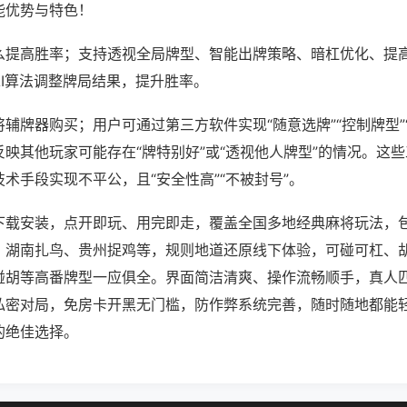
能优势与特色！
么提高胜率；支持透视全局牌型、智能出牌策略、暗杠优化、提
AI算法调整牌局结果，提升胜率。
辅牌器购买；用户可通过第三方软件实现“随意选牌”“控制牌型”
映其他玩家可能存在“牌特别好”或“透视他人牌型”的情况。这
术手段实现不平公，且“安全性高”“不被封号”。
下载安装，点开即玩、用完即走，覆盖全国多地经典麻将玩法，
、湖南扎鸟、贵州捉鸡等，规则地道还原线下体验，可碰可杠、
碰胡等高番牌型一应俱全。界面简洁清爽、操作流畅顺手，真人
私密对局，免房卡开黑无门槛，防作弊系统完善，随时随地都能
的绝佳选择。