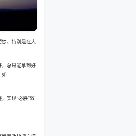
便捷。特别是在大
好，总是能拿到好
。如
，实现“必胜”效
。