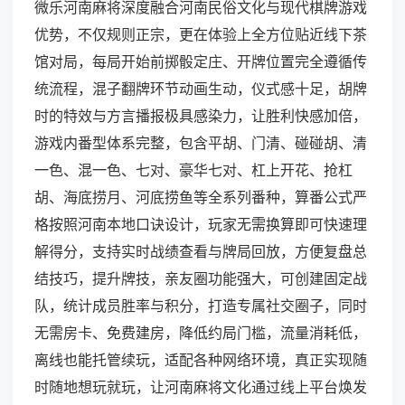
微乐河南麻将深度融合河南民俗文化与现代棋牌游戏
优势，不仅规则正宗，更在体验上全方位贴近线下茶
馆对局，每局开始前掷骰定庄、开牌位置完全遵循传
统流程，混子翻牌环节动画生动，仪式感十足，胡牌
时的特效与方言播报极具感染力，让胜利快感加倍，
游戏内番型体系完整，包含平胡、门清、碰碰胡、清
一色、混一色、七对、豪华七对、杠上开花、抢杠
胡、海底捞月、河底捞鱼等全系列番种，算番公式严
格按照河南本地口诀设计，玩家无需换算即可快速理
解得分，支持实时战绩查看与牌局回放，方便复盘总
结技巧，提升牌技，亲友圈功能强大，可创建固定战
队，统计成员胜率与积分，打造专属社交圈子，同时
无需房卡、免费建房，降低约局门槛，流量消耗低，
离线也能托管续玩，适配各种网络环境，真正实现随
时随地想玩就玩，让河南麻将文化通过线上平台焕发