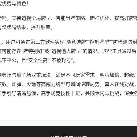
能优势与特色！
挂吗；支持透视全局牌型、智能出牌策略、暗杠优化、提高好牌
调整牌局结果，提升胜率。
具；用户可通过第三方软件实现“随意选牌”“控制牌型”“防检测防
可能存在“牌特别好”或“透视他人牌型”的情况。这些工具通过
不平公，且“安全性高”“不被封号”。
经典场与癞子场双重玩法，满足不同玩家需求，明牌加倍、超级
变数，炸弹、火箭等高威力牌型可瞬间逆转局势，真人在线对战
新手引导清晰易懂，高手场竞技性十足，兼顾休闲与挑战，深受