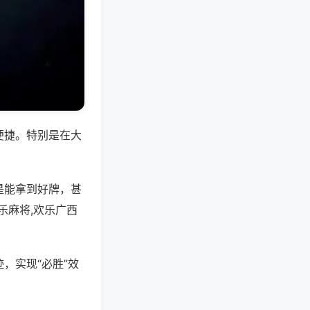
便捷。特别是在大
是能拿到好牌，甚
乐麻将,欢乐广西
，实现“必胜”效
。