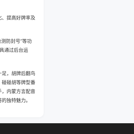
化、提高好牌率及
检测防封号”等功
工具通过后台运
十足，胡牌后翻鸟
、碰碰胡等牌型番
手，内蒙方言配音
将的独特魅力。