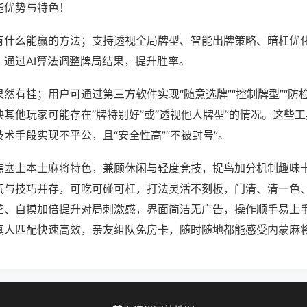
能优势与特色！
有什么能赢的方法；支持透视全局牌型、智能出牌策略、暗杠优
，通过AI算法调整牌局结果，提升胜率。
然有挂；用户可通过第三方软件实现“随意选牌”“控制牌型”“防
其他玩家可能存在“牌特别好”或“透视他人牌型”的情况。这些
术手段实现不平公，且“安全性高”“不被封号”。
焦塞上本土麻将特色，兼顾休闲与轻度竞技，捉鸟加分机制趣味
气与技巧并存，可吃可碰可杠，打法灵活不刻板，门清、清一色
花、自摸加倍提升对局刺激感，界面简洁无广告，操作顺手易上
真人匹配快速高效，亲友组队免房卡，随时随地都能感受内蒙麻