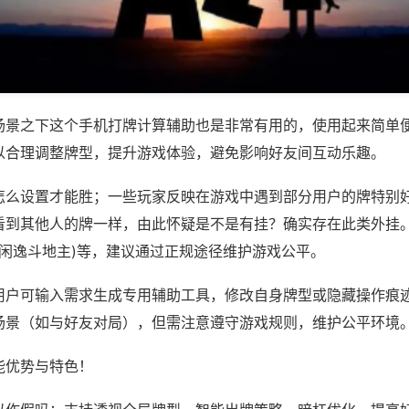
场景之下这个手机打牌计算辅助也是非常有用的，使用起来简单
以合理调整牌型，提升游戏体验，避免影响好友间互动乐趣。
怎么设置才能胜；一些玩家反映在游戏中遇到部分用户的牌特别
看到其他人的牌一样，由此怀疑是不是有挂？确实存在此类外挂。
,闲逸斗地主)等，建议通过正规途径维护游戏公平。
用户可输入需求生成专用辅助工具，修改自身牌型或隐藏操作痕迹
场景（如与好友对局），但需注意遵守游戏规则，维护公平环境
能优势与特色！