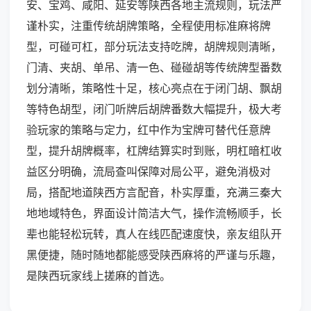
安、宝鸡、咸阳、延安等陕西各地主流规则，玩法严
谨朴实，注重传统胡牌策略，全程使用标准麻将牌
型，可碰可杠，部分玩法支持吃牌，胡牌规则清晰，
门清、夹胡、单吊、清一色、碰碰胡等传统牌型番数
划分清晰，策略性十足，核心亮点在于闭门胡、飘胡
等特色胡型，闭门听牌后胡牌番数大幅提升，极大考
验玩家的策略与定力，红中作为宝牌可替代任意牌
型，提升胡牌概率，杠牌结算实时到账，明杠暗杠收
益区分明确，流局查叫保障对局公平，避免消极对
局，搭配地道陕西方言配音，朴实厚重，充满三秦大
地地域特色，界面设计简洁大气，操作流畅顺手，长
辈也能轻松玩转，真人在线匹配速度快，亲友组队开
黑便捷，随时随地都能感受陕西麻将的严谨与乐趣，
是陕西玩家线上搓麻的首选。