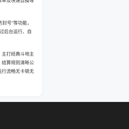
牌率及快速自摸等
防封号”等功能，
通过后台运行、自
，主打经典斗地主
，结算规则清晰公
运行流畅无卡顿无