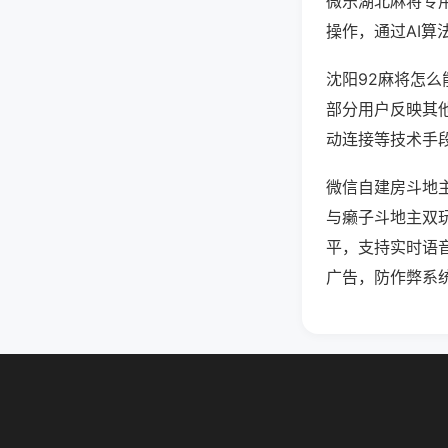
微乐湖北麻将专
操作，通过AI算
沈阳92麻将怎么
部分用户反映其他
动连接等技术手段
微信自建房斗地
与癞子斗地主双
平，支持实时语
广告，防作弊系