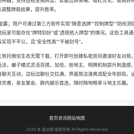
用神器；支持透视全局牌型、智能出牌策略、暗杠优化、提高好
法调整牌局结果，提升胜率。
能赢；用户可通过第三方软件实现“随意选牌”“控制牌型”“防检测
玩家可能存在“牌特别好”或“透视他人牌型”的情况。这些工具
实现不平公，且“安全性高”“不被封号”。
主依托微信生态无需下载，打开即可创建私密房间邀请好友对局
玩法，癞子模式灵活百搭，加倍、抢地主、明牌机制提升刺激感
音聊天互动，边玩边聊社交拉满，界面简洁清爽适配全年龄段，
统完善，亲友聚会、群内娱乐首选，随时随地畅享斗地主乐趣。
首页
资讯
网站地图
2026 © 盘丝网 版权所有 All Rights Reserved