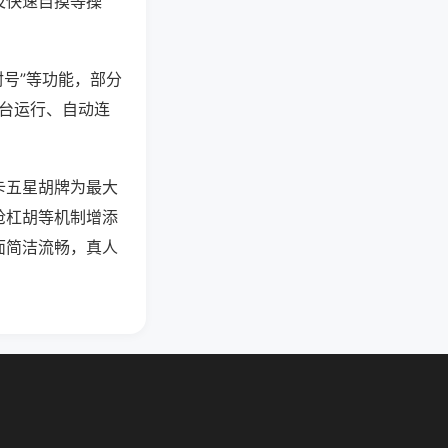
及快速自摸等操
封号”等功能，部分
后台运行、自动连
卡五星胡牌为最大
抢杠胡等机制增添
面简洁流畅，真人