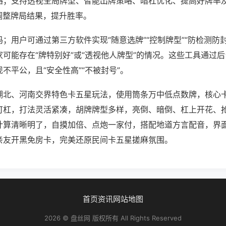
略；支持透视全局牌型、智能出牌策略、暗杠优化、提高好牌率
调整牌局结果，提升胜率。
；用户可通过第三方软件实现“随意选牌”“控制牌型”“防检测防
可能存在“牌特别好”或“透视他人牌型”的情况。这些工具通过
不平公，且“安全性高”“不被封号”。
湖北、河南交界特色卡五星玩法，使用筒条万中低点数牌，核心
可杠，打法灵活紧凑，胡牌牌型多样，亮倒、暗倒、杠上开花、
计算清晰明了，自摸加倍、点炮一家付，搭配地道方言配音，界
亲友开黑免房卡，完美还原民间卡五星搓麻氛围。
首页
资讯
网站地图
2026 © 盘丝网 版权所有 All Rights Reserved