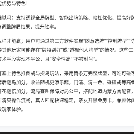
能优势与特色！
猫腻吗；支持透视全局牌型、智能出牌策略、暗杠优化、提高好
法调整牌局结果，提升胜率。
样才能赢；用户可通过第三方软件实现“随意选牌”“控制牌型”“
其他玩家可能存在“牌特别好”或“透视他人牌型”的情况。这些
术手段实现不平公，且“安全性高”“不被封号”。
打塞上特色推倒胡与捉鸟玩法，采用筒条万完整牌型，可吃可碰
牌后翻鸟加分，收益随机更添乐趣，门清、清一色、碰碰胡等高
开花翻倍加分，流局查叫保障对局公平，搭配地道内蒙方言配音
洁清爽操作流畅，真人匹配快速稳定，亲友开黑免房卡，兼顾休
段玩家体验。