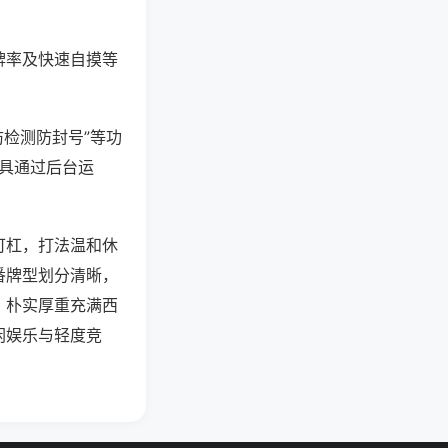
牌率及快速自摸等
防检测防封号”等功
工具通过后台运
可杠，打法温和休
番牌型划分清晰，
，朴实厚重充满西
闲娱乐与轻度竞