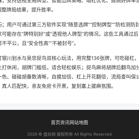
器；支持透视全局牌型、智能出牌策略、暗杠优化、提高好牌率
调整牌局结果，提升胜率。
；用户可通过第三方软件实现“随意选牌”“控制牌型”“防检测防
可能存在“牌特别好”或“透视他人牌型”的情况。这些工具通过
不平公，且“安全性高”“不被封号”。
打银川划水与吴忠捉鸟双核心玩法，用完整136张牌，可吃碰杠
主打休闲，胡牌门槛低，适合轻松娱乐；捉鸟麻将胡牌后翻鸟加
一色、碰碰胡番数清晰，自摸加倍、杠上开花翻倍，流局查叫保
、真人匹配快，亲友免房卡开黑，复刻塞上搓麻氛围。
首页
资讯
网站地图
2026 © 盘丝网 版权所有 All Rights Reserved