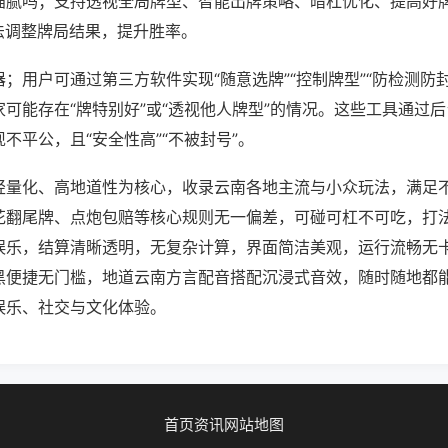
猫腻吗；支持透视全局牌型、智能出牌策略、暗杠优化、提高好
法调整牌局结果，提升胜率。
；用户可通过第三方软件实现“随意选牌”“控制牌型”“防检测防
可能存在“牌特别好”或“透视他人牌型”的情况。这些工具通过
不平公，且“安全性高”“不被封号”。
轻量化、高地道性为核心，收录云南各地主流与小众玩法，满足
花翻尾牌、点炮包赔等核心规则无一偏差，可碰可杠不可吃，打
娱乐，结算清晰透明，无复杂计算，界面简洁美观，运行流畅无
黑便捷无门槛，地道云南方言配音搭配沉浸式音效，随时随地都
娱乐、社交与文化体验。
首页
资讯
网站地图