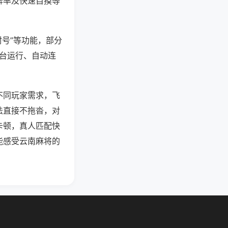
牌率及快速自摸等
封号”等功能，部分
后台运行、自动连
不同玩家需求，飞
法直接不拖沓，对
卡顿，真人匹配快
能感受云南麻将的