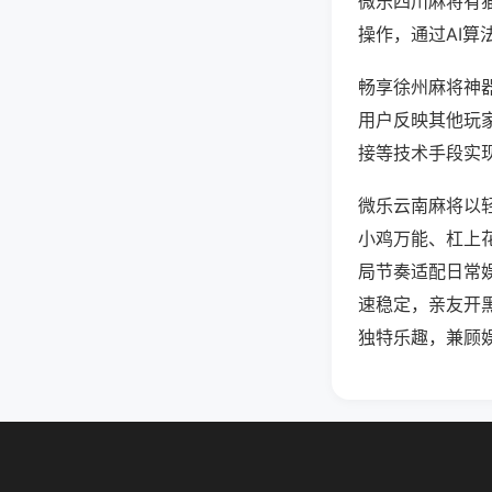
微乐四川麻将有
操作，通过AI算
畅享徐州麻将神器
用户反映其他玩家
接等技术手段实现
微乐云南麻将以
小鸡万能、杠上
局节奏适配日常
速稳定，亲友开
独特乐趣，兼顾