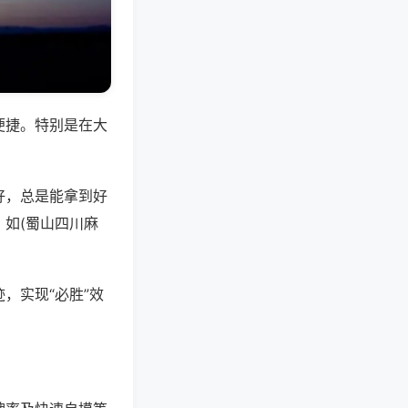
便捷。特别是在大
好，总是能拿到好
如(蜀山四川麻
，实现“必胜”效
。