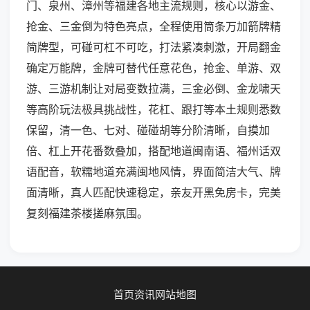
门、泉州、漳州等福建各地主流规则，核心以游金、
抢金、三金倒为特色亮点，全程使用筒条万加箭牌精
简牌型，可碰可杠不可吃，打法紧凑刺激，开局翻金
确定万能牌，金牌可替代任意花色，抢金、单游、双
游、三游机制让对局变数拉满，三金必倒、金龙啸天
等高阶玩法极具挑战性，花杠、跟打等本土规则悉数
保留，清一色、七对、碰碰胡等分阶清晰，自摸加
倍、杠上开花番数叠加，搭配地道闽南语、福州话双
语配音，软糯地道充满闽地风情，界面简洁大气、牌
面清晰，真人匹配快速稳定，亲友开黑免房卡，完美
复刻福建茶楼搓麻氛围。
首页
资讯
网站地图