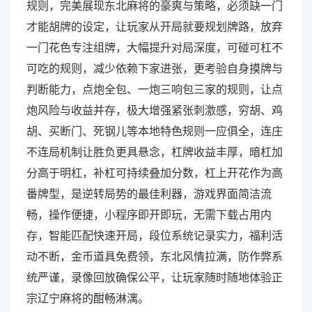
规则，完美展现东北麻将的豪爽与策略，必须缺一门
才能胡牌的设定，让玩家从开局就要规划牌路，放弃
一门花色专注组牌，大幅提升对局深度，可碰可杠不
可吃的规则，减少依赖下家进张，更考验自身摸牌与
判断能力，点炮全包、一炮三响包三家的规则，让点
炮风险与收益并存，极大增强紧张刺激感，穷胡、鸡
胡、买断门、死钢儿等本地特色规则一应俱全，连庄
不连局机制让胜负更具悬念，杠牌收益丰厚，暗杠加
分高于明杠，补杠可持续叠加分数，杠上开花作为高
番牌型，是逆转局势的最佳利器，游戏界面简洁流
畅，操作便捷，小程序即开即玩，无需下载占用内
存，智能匹配快速开局，段位系统记录实力，福利活
动不断，金币道具免费领，东北风情拉满，防作弊系
统严谨，录像回放确保公平，让玩家随时随地体验正
宗辽宁麻将的酣畅淋漓。