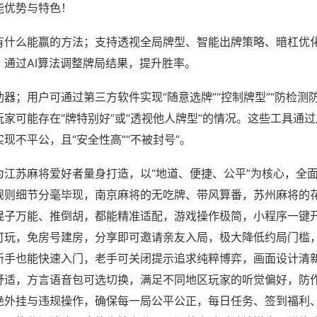
能优势与特色！
有什么能赢的方法；支持透视全局牌型、智能出牌策略、暗杠优
，通过AI算法调整牌局结果，提升胜率。
器；用户可通过第三方软件实现“随意选牌”“控制牌型”“防检测
家可能存在“牌特别好”或“透视他人牌型”的情况。这些工具通
现不平公，且“安全性高”“不被封号”。
为江苏麻将爱好者量身打造，以“地道、便捷、公平”为核心，全
规则细节分毫毕现，南京麻将的无吃牌、带风算番，苏州麻将的
混子万能、推倒胡，都能精准适配，游戏操作极简，小程序一键
可玩，免房号建房，分享即可邀请亲友入局，极大降低约局门槛
新手也能快速入门，老手可关闭提示追求纯粹博弈，画面设计清
舒适，方言语音包可选切换，满足不同地区玩家的听觉偏好，防
绝外挂与违规操作，确保每一局公平公正，每日任务、签到福利