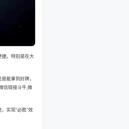
便捷。特别是在大
总是能拿到好牌，
微信链接斗牛,微
，实现“必胜”效
。