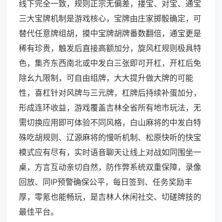
线下完全一致，规则正宗无偏差，搂宝、对宝、通宝
三大宝牌机制是游戏核心，宝牌由庄家掷骰确定，可
替代任意牌组胡，摸中宝牌胡牌番数翻倍，通宝更是
稀有珍贵，触发后直接高额加分，旋风杠规则极具特
色，集齐东西南北或中发白三张即可开杠，开杠后免
除幺九限制，可自由组牌，大大提升做大牌的可能
性，喜杠针对风牌与三元牌，杠牌后持续补蛋加分，
形成连环收益，游戏覆盖吉林全省所有地市玩法，无
需切换应用即可体验不同风格，白山麻将的中发白特
殊吃胡规则、辽源麻将的慢听机制、松原快听的快宝
模式应有尽有，实时语音聊天让线上对战如同围坐一
桌，方言互动亲切自然，防作弊系统双重保障，录像
回放、同IP预警确保公平，每日签到、任务奖励丰
厚，零氪也能畅玩，是吉林人休闲社交、切磋牌技的
最佳平台。