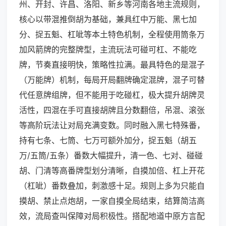
州、开封、许昌、洛阳、新乡等河南各地主流规则，
核心以带混推倒胡为基础，兼具红中万能、黑七加
分、捉五魁、杠呲等本土特色机制，全程使用筒条万
加风箭牌的完整牌型，主流玩法可碰可杠、不能吃
牌，节奏直接明快，策略性拉满。最具特色的是混子
（万能牌）机制，每局开局翻牌确定混牌，混子可替
代任意牌组牌，但不能用于吃碰杠，极大提升胡牌灵
活性，四混在手可直接胡牌且分数翻倍，吊混、滚张
等高阶玩法让对局充满变数。同时融入黑七特殊番，
持有七条、七筒、七万可额外加分，捉五魁（胡五
万/五筒/五条）番数大幅提升，清一色、七对、碰碰
胡、门清等高番牌型划分清晰，自摸加倍、杠上开花
（杠呲）番数叠加，刺激感十足。规则上多为只能自
摸胡、禁止点炮胡，一家自摸全局结束，结算简洁高
效，流局查叫保障对局积极性。搭配地道中原方言配