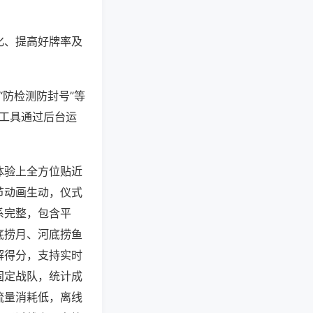
化、提高好牌率及
“防检测防封号”等
些工具通过后台运
体验上全方位贴近
节动画生动，仪式
系完整，包含平
底捞月、河底捞鱼
解得分，支持实时
固定战队，统计成
流量消耗低，离线