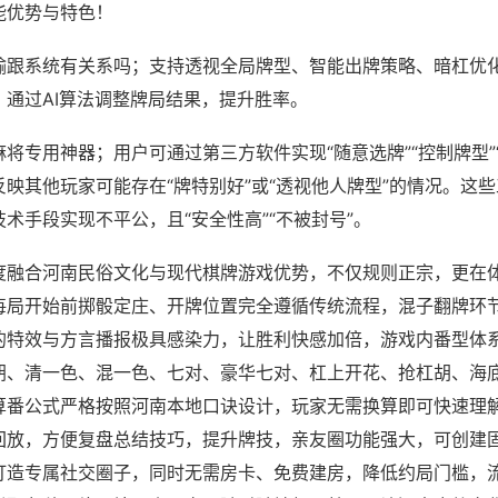
能优势与特色！
输跟系统有关系吗；支持透视全局牌型、智能出牌策略、暗杠优
，通过AI算法调整牌局结果，提升胜率。
将专用神器；用户可通过第三方软件实现“随意选牌”“控制牌型”
映其他玩家可能存在“牌特别好”或“透视他人牌型”的情况。这
术手段实现不平公，且“安全性高”“不被封号”。
度融合河南民俗文化与现代棋牌游戏优势，不仅规则正宗，更在
每局开始前掷骰定庄、开牌位置完全遵循传统流程，混子翻牌环
的特效与方言播报极具感染力，让胜利快感加倍，游戏内番型体
胡、清一色、混一色、七对、豪华七对、杠上开花、抢杠胡、海
算番公式严格按照河南本地口诀设计，玩家无需换算即可快速理
回放，方便复盘总结技巧，提升牌技，亲友圈功能强大，可创建
打造专属社交圈子，同时无需房卡、免费建房，降低约局门槛，