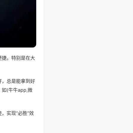
便捷。特别是在大
好，总是能拿到好
(牛牛app,微
，实现“必胜”效
。