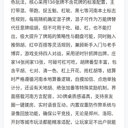
色玩法，核心采用136张牌不含花牌的标准配置，主
打带混、带跑、捉五魁、杠呲、黑七等河南本土标志
性规则，每局随机确定混子牌，混子可作为万能牌替
代任意牌组胡，但不可用于吃、碰、杠，也不能打
出，极大提升了牌局的策略性与翻盘可能，同时融入
推倒胡、红中百搭等灵活规则，兼顾新手入门与老手
博弈，游戏支持四人对战，采用逆时针抓牌出牌，庄
家14张闲家13张，可碰可杠可吃，胡牌番型丰富，包
含平胡、七对、清一色、杠上开花、抢杠胡等，结算
时严格遵循河南本地算番逻辑，自摸加倍、点炮单独
计分，还设有天地胡、绝张加番等特殊奖励机制，界
面搭载河南方言配音，3D牌桌质感逼真，支持亲友
圈一键建房、实时语音互动，内置双重防作弊系统与
录像回放功能，确保公平竞技，无论是郑州、洛阳、
开封等城市玩法都能精准适配，让玩家足不出户就能