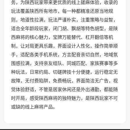
务，为陕西玩家带来更优质的线上搓麻体验，收录的
玩法覆盖陕西所有地市，每一种都精准还原当地规
则，地道性拉满，玩法严谨朴实，注重策略与益智，
适合全年龄段玩家，闭门胡、飘胡等特色胡型，是陕
西麻将的核心魅力，宝牌万能替代、杠开翻倍等机
制，让对局更具乐趣，界面设计人性化，操作简单顺
手，适配各类手机系统，方言配音亲切自然，地域氛
围感拉满，支持亲友组队、同城匹配、家族赛事等多
种玩法，日常约局、切磋牌技十分便捷，运行稳定无
故障，无付费陷阱，免费畅玩，界面简洁无广告，视
觉体验舒适，不管是居家休闲还是外出通勤，都能随
时开局，感受陕西麻将的独特魅力，是陕西玩家不可
或缺的线上麻将产品。