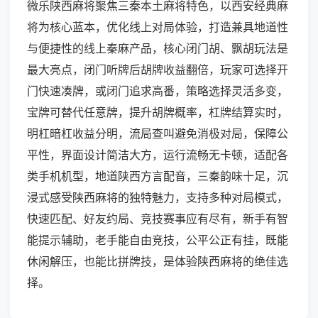
微乐陕西麻将聚焦三秦本土麻将特色，以西安经典麻
将为核心蓝本，优化线上对局体验，打造兼具地道性
与便捷性的线上秦麻产品，核心闭门胡、飘胡玩法是
最大亮点，闭门听牌后胡牌收益翻倍，玩家可选择开
门快速凑牌，或闭门追求高番，策略选择灵活多变，
宝牌可替代任意牌，提升胡牌概率，杠牌结算实时，
明杠暗杠收益分明，流局查叫避免消极对局，保障公
平性，界面设计简洁大方，运行流畅无卡顿，适配各
类手机机型，地道陕西方言配音，三秦韵味十足，沉
浸式感受陕西麻将的独特魅力，支持多种对局模式，
快速匹配、好友约局、竞技赛事应有尽有，新手有智
能提示辅助，老手能自由竞技，公平公正有挂，既能
休闲解压，也能比拼牌技，是体验陕西麻将的绝佳选
择。