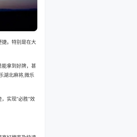
便捷。特别是在大
是能拿到好牌，甚
乐湖北麻将,微乐
，实现“必胜”效
。