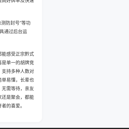
提高好牌率及快速
检测防封号”等功
工具通过后台运
都能感受正宗黔式
再是单一的胡牌竞
，支持多种人数对
简单易懂，长辈也
，无需等待，亲友
家还是聚会，都能
好者的喜爱。