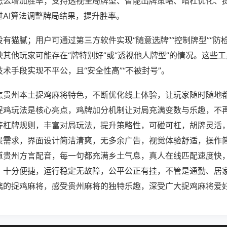
怎么增加胜率；支持透视全局牌型、智能出牌策略、暗杠优化、
过AI算法调整牌局结果，提升胜率。
有猫腻；用户可通过第三方软件实现“随意选牌”“控制牌型”“防
其他玩家可能存在“牌特别好”或“透视他人牌型”的情况。这些
术手段实现不平公，且“安全性高”“不被封号”。
焦贵州本土捉鸡麻将特色，不断优化线上体验，让玩家随时随地
捉鸡玩法是核心亮点，鸡牌加分机制让对局充满变数与乐趣，不
等杠牌规则，丰富对局玩法，提升策略性，可碰可杠，胡牌灵活
景需求，界面设计简洁清爽，无多余广告，视觉体验舒适，操作
道贵州方言配音，每一句都充满乡土气息，真人在线匹配速度快
，十分便捷，运行稳定无故障，公平公正有挂，不管是通勤、居
漓的捉鸡麻将，感受贵州麻将的独特乐趣，深受广大捉鸡麻将爱