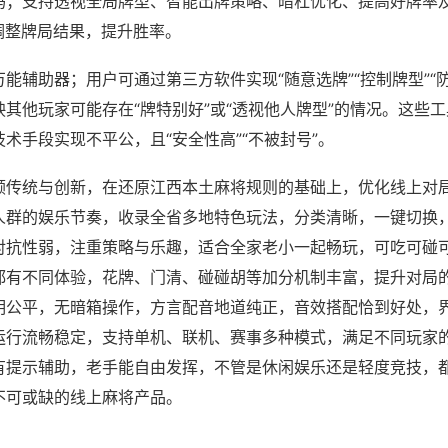
吗；支持透视全局牌型、智能出牌策略、暗杠优化、提高好牌率
调整牌局结果，提升胜率。
能辅助器；用户可通过第三方软件实现“随意选牌”“控制牌型”“
其他玩家可能存在“牌特别好”或“透视他人牌型”的情况。这些
术手段实现不平公，且“安全性高”“不被封号”。
顾传统与创新，在还原江西本土麻将规则的基础上，优化线上对
人群的娱乐节奏，收录全省多地特色玩法，分类清晰，一键切换
对抗性弱，注重策略与乐趣，适合全家老小一起畅玩，可吃可碰
都有不同体验，花牌、门清、碰碰胡等加分机制丰富，提升对局
明公平，无暗箱操作，方言配音地道纯正，音效搭配恰到好处，
运行流畅稳定，支持单机、联机、赛事多种模式，满足不同玩家
有提示辅助，老手能自由发挥，不管是休闲娱乐还是轻度竞技，
不可或缺的线上麻将产品。