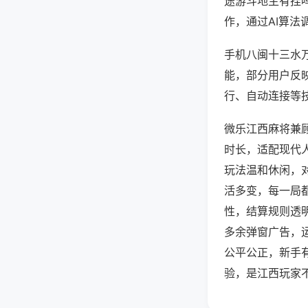
途游斗地主有挂
作，通过AI算法
手机八闽十三水万
能，部分用户反映
行、自动连接等技
微乐江西麻将兼
时长，适配现代
玩法温和休闲，
活多变，每一局
性，结算规则透
多余弹窗广告，
公平公正，新手
验，是江西玩家