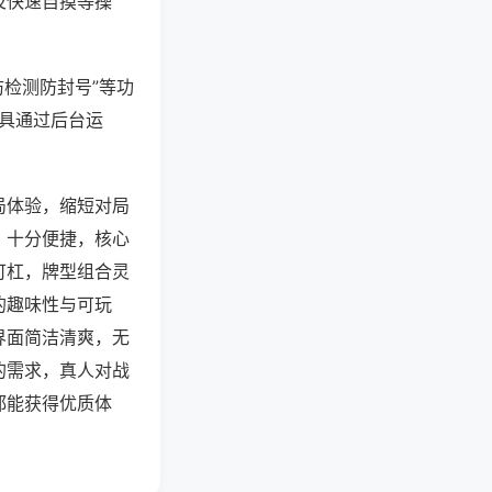
及快速自摸等操
防检测防封号”等功
工具通过后台运
局体验，缩短对局
，十分便捷，核心
可杠，牌型组合灵
的趣味性与可玩
界面简洁清爽，无
的需求，真人对战
都能获得优质体