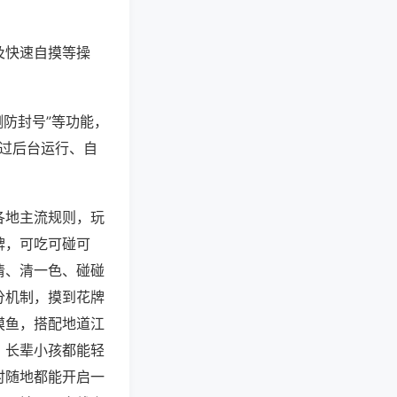
及快速自摸等操
测防封号”等功能，
通过后台运行、自
各地主流规则，玩
牌，可吃可碰可
清、清一色、碰碰
分机制，摸到花牌
摸鱼，搭配地道江
，长辈小孩都能轻
时随地都能开启一