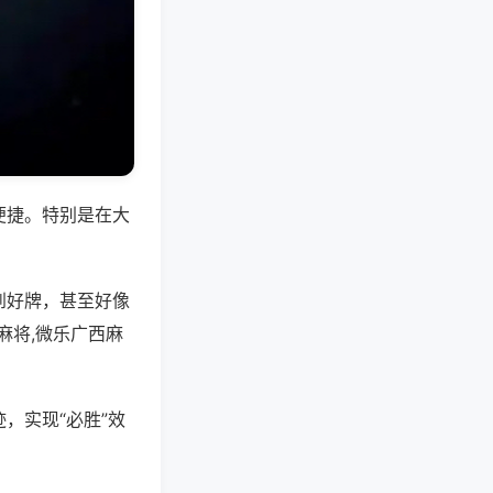
便捷。特别是在大
到好牌，甚至好像
麻将,微乐广西麻
，实现“必胜”效
。