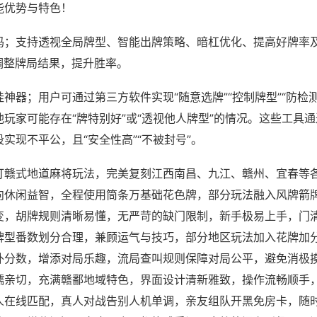
能优势与特色！
吗；支持透视全局牌型、智能出牌策略、暗杠优化、提高好牌率
调整牌局结果，提升胜率。
神器；用户可通过第三方软件实现“随意选牌”“控制牌型”“防检
玩家可能存在“牌特别好”或“透视他人牌型”的情况。这些工具
实现不平公，且“安全性高”“不被封号”。
打赣式地道麻将玩法，完美复刻江西南昌、九江、赣州、宜春等
向休闲益智，全程使用筒条万基础花色牌，部分玩法融入风牌箭
变，胡牌规则清晰易懂，无严苛的缺门限制，新手极易上手，门
牌型番数划分合理，兼顾运气与技巧，部分地区玩法加入花牌加
外分数，增添对局乐趣，流局查叫规则保障对局公平，避免消极
糯亲切，充满赣鄱地域特色，界面设计清新雅致，操作流畅顺手
人在线匹配，真人对战告别人机单调，亲友组队开黑免房卡，随