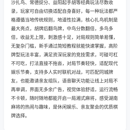
沙扎鸟、常德捉分、益阳起手胡等经典玩法尽数收
录，玩家可自由切换适配自身喜好，每一种玩法都严
格遵循当地传统规则，地道性拉满，核心扎鸟机制是
最大亮点，胡牌后翻鸟牌，中鸟分数翻倍，多鸟多
倍，收益无上限，刺激感十足，对局规则简单易懂，
无复杂门槛，新手通过简短教程就能快速掌握，高阶
牌型玩法丰富，满足资深玩家的竞技需求，可碰可杠
不可吃，打法直接不拖沓，对局节奏轻快，适配现代
娱乐节奏，支持多人实时联机对战，可匹配同城牌
友，也能邀请亲友组队，语音聊天功能让线上对局不
再单调，界面无多余广告，视觉体验舒适，运行流畅
不卡顿，随时随地都能开启一局湘式麻将，感受湖南
麻将的热闹与趣味，是休闲娱乐、亲友聚会的优质棋
牌选择。