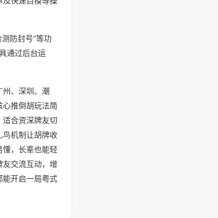
率及快速自摸等操
检测防封号”等功
工具通过后台运
广州、深圳、潮
核心推倒胡玩法简
，适合资深牌友切
扎鸟机制让胡牌收
易懂，长辈也能轻
牌友交流互动，增
都能开启一局粤式