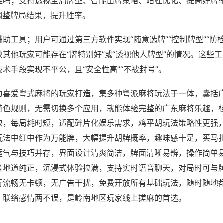
挂吗；支持透视全局牌型、智能出牌策略、暗杠优化、提高好牌
调整牌局结果，提升胜率。
助工具；用户可通过第三方软件实现“随意选牌”“控制牌型”“防
其他玩家可能存在“牌特别好”或“透视他人牌型”的情况。这些
术手段实现不平公，且“安全性高”“不被封号”。
为喜爱粤式麻将的玩家打造，集多种粤派麻将玩法于一体，囊括
特色规则，无需切换多个应用，就能体验完整的广东麻将乐趣，
快，每局耗时短，适配碎片化娱乐需求，鸡平胡玩法策略性更强
玩法中红中作为万能牌，大幅提升胡牌概率，趣味感十足，买马
运气与技巧并存，界面设计清爽简洁，牌面清晰易辨，操作简单
音地道纯正，沉浸式体验拉满，支持实时语音聊天，对局时可与
行流畅无卡顿，无广告干扰，免费开放所有基础玩法，随时随地
、联络感情两不误，是岭南地区玩家线上搓麻的首选。