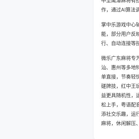
中至鹰潭麻将有
作，通过AI算法
掌中乐游戏中心辅
能，部分用户反映
行、自动连接等技
微乐广东麻将专
汕、惠州等多地
单直接，节奏轻
磋牌技，红中王
益更具随机性，
松上手，粤语配
添社交乐趣，运
麻将，休闲解压