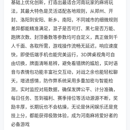
基础上优化创新，打造出最适合河南玩家的麻将玩
法，其最大特色是灵活适配各地规则，从郑州、开
封、洛阳到安阳、新乡、南阳，不同城市的细微规则
差异都能精准满足，混子是否可打、黑七是否万能、
跑牌次数、封顶番数等参数均可自定义，真正做到千
人千面、各取所需，游戏操作流畅无延迟，响应速度
快，即使低端手机也能完美运行，3D牌桌视角可自
由切换，牌面清晰易辨，避免看错牌的尴尬，实时语
音与表情包功能丰富社交互动，对战之余也能轻松聊
天，增进感情，防作弊系统采用多重加密与智能检
测，实时监控对局数据，确保发牌公平、计分准确，
每日任务、签到福利、赛季排位等活动源源不断，奖
励丰厚，长期玩也不会枯燥，无论是休闲娱乐还是竞
技上分，都能获得极致体验，成为河南麻将爱好者的
必备游戏