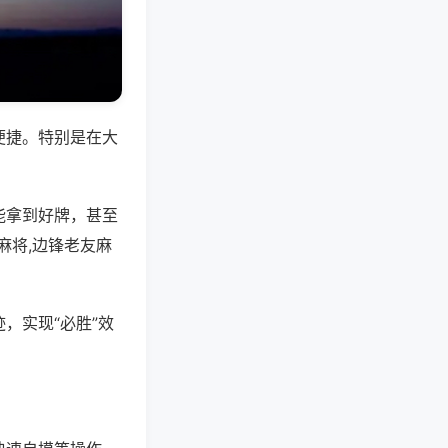
便捷。特别是在大
能拿到好牌，甚至
麻将,边锋老友麻
，实现“必胜”效
。