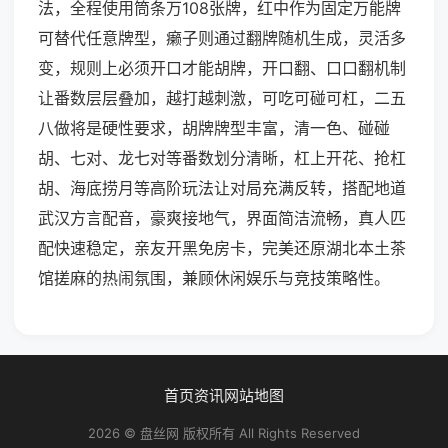
法，全程使用筒条万108张牌，红中作为固定万能牌
可替代任意牌型，癞子则通过翻牌随机生成，灵活多
变，规则上必须开口才能胡牌，开口翻、口口翻机制
让番数层层叠加，越打越刺激，可吃可碰可杠，二五
八做将是硬性要求，胡牌牌型丰富，清一色、碰碰
胡、七对、龙七对等番数划分清晰，杠上开花、抢杠
胡、海底捞月等高阶玩法让对局充满反转，搭配地道
武汉方言配音，豪爽接地气，界面简洁流畅，真人匹
配快速稳定，亲友开黑免房卡，完美还原湖北本土茶
馆搓麻的热闹氛围，兼顾休闲娱乐与竞技策略性。
首页
资讯
网站地图
2026 © 盘丝网 版权所有 All Rights Reserved