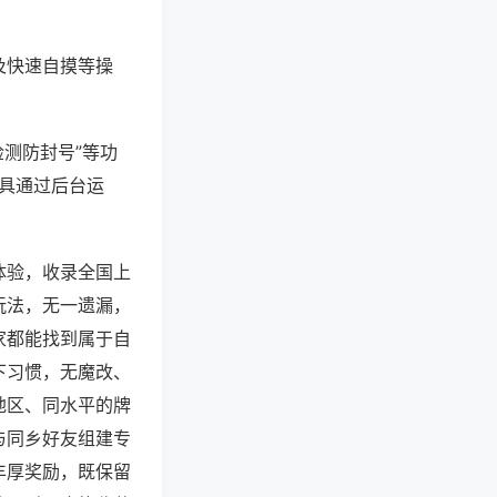
及快速自摸等操
检测防封号”等功
工具通过后台运
体验，收录全国上
玩法，无一遗漏，
家都能找到属于自
下习惯，无魔改、
地区、同水平的牌
与同乡好友组建专
丰厚奖励，既保留