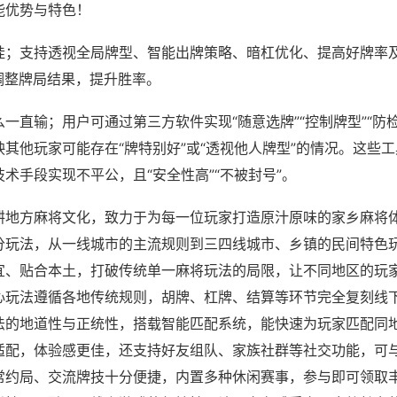
能优势与特色！
挂；支持透视全局牌型、智能出牌策略、暗杠优化、提高好牌率
调整牌局结果，提升胜率。
一直输；用户可通过第三方软件实现“随意选牌”“控制牌型”“防
其他玩家可能存在“牌特别好”或“透视他人牌型”的情况。这些
术手段实现不平公，且“安全性高”“不被封号”。
耕地方麻将文化，致力于为每一位玩家打造原汁原味的家乡麻将
分玩法，从一线城市的主流规则到三四线城市、乡镇的民间特色
宜、贴合本土，打破传统单一麻将玩法的局限，让不同地区的玩
心玩法遵循各地传统规则，胡牌、杠牌、结算等环节完全复刻线
法的地道性与正统性，搭载智能匹配系统，能快速为玩家匹配同
适配，体验感更佳，还支持好友组队、家族社群等社交功能，可
常约局、交流牌技十分便捷，内置多种休闲赛事，参与即可领取