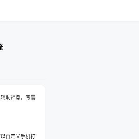
流
赢辅助神器，有需
可以自定义手机打