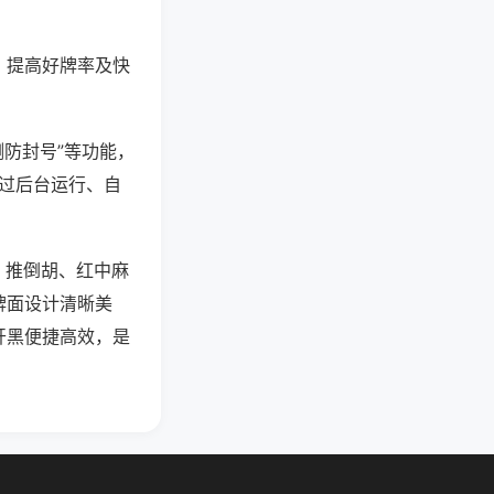
、提高好牌率及快
测防封号”等功能，
通过后台运行、自
、推倒胡、红中麻
牌面设计清晰美
开黑便捷高效，是