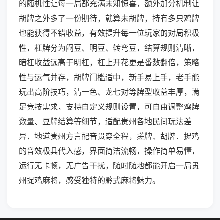
的随机性让每一局都充满未知惊喜，额外加分机制让
胡牌之外多了一份期待，就算未胡牌，持有多只鸡牌
也能获得不错收益，有效提升每一位玩家的对局积极
性，杠牌分为闷豆、明豆、转弯豆，结算规则清晰，
暗杠收益远高于明杠，杠上开花更是番数翻倍，策略
性与运气并存，胡牌门槛适中，新手易上手，老手能
玩出高阶技巧，清一色、龙七对等牌型收益丰厚，满
足竞技需求，支持自定义规则设置，可自由调整鸡牌
数量、豆牌结算等细节，适配贵州各地民间玩法差
异，地道贵州方言配音贯穿全程，搓牌、胡牌、捉鸡
的音效极具代入感，界面简洁流畅，操作简单易懂，
运行无卡顿，无广告干扰，随时随地都能开启一局贵
州捉鸡麻将，感受独特的黔式麻将魅力。