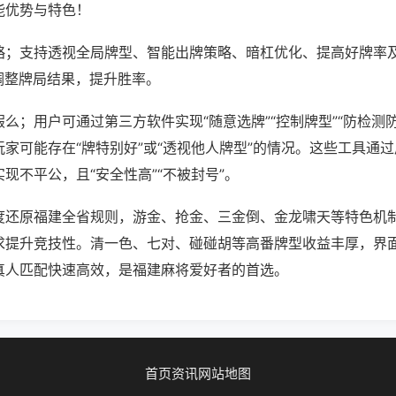
能优势与特色！
略；支持透视全局牌型、智能出牌策略、暗杠优化、提高好牌率
调整牌局结果，提升胜率。
么；用户可通过第三方软件实现“随意选牌”“控制牌型”“防检测
家可能存在“牌特别好”或“透视他人牌型”的情况。这些工具通
现不平公，且“安全性高”“不被封号”。
度还原福建全省规则，游金、抢金、三金倒、金龙啸天等特色机
求提升竞技性。清一色、七对、碰碰胡等高番牌型收益丰厚，界
真人匹配快速高效，是福建麻将爱好者的首选。
首页
资讯
网站地图