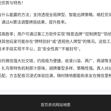
能优势与特色！
有什么能赢的方法；支持透视全局牌型、智能出牌策略、暗杠优
，通过AI算法调整牌局结果，提升胜率。
高胜率；用户可通过第三方软件实现“随意选牌”“控制牌型”“防
其他玩家可能存在“牌特别好”或“透视他人牌型”的情况。这些
术手段实现不平公，且“安全性高”“不被封号”。
依托微信强大社交链，约局极为便捷，收录川渝、两广、两湖等
、扎鸟等特色机制原汁原味，胡牌番型多样、策略性强。真人对
匹配，方言配音沉浸式体验拉满，随时随地都能和亲友在微信里
首页
资讯
网站地图