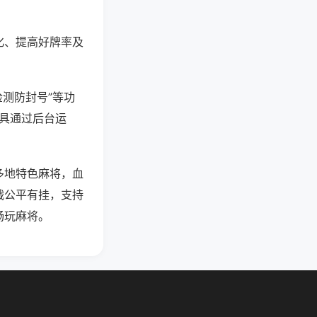
化、提高好牌率及
检测防封号”等功
工具通过后台运
多地特色麻将，血
战公平有挂，支持
畅玩麻将。