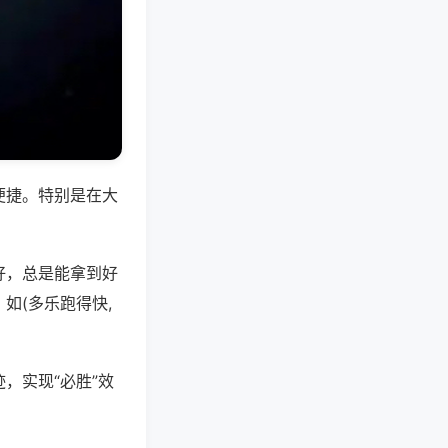
便捷。特别是在大
好，总是能拿到好
如(多乐跑得快,
，实现“必胜”效
。