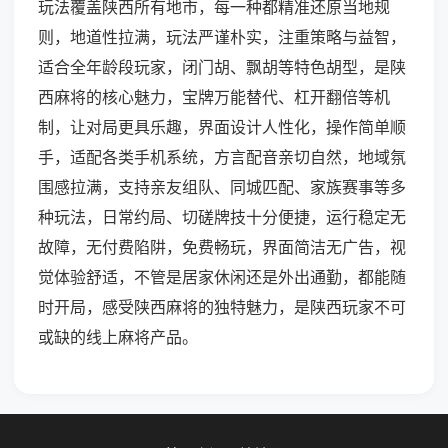
玩法覆盖陕西所有地市，每一种都精准还原当地规
则，地道性拉满，玩法严谨朴实，注重策略与益智，
适合全年龄段玩家，闭门胡、飘胡等特色胡型，是陕
西麻将的核心魅力，宝牌万能替代、杠开翻倍等机
制，让对局更具乐趣，界面设计人性化，操作简单顺
手，适配各类手机系统，方言配音亲切自然，地域氛
围感拉满，支持亲友组队、同城匹配、家族赛事等多
种玩法，日常约局、切磋牌技十分便捷，运行稳定无
故障，无付费陷阱，免费畅玩，界面简洁无广告，视
觉体验舒适，不管是居家休闲还是外出通勤，都能随
时开局，感受陕西麻将的独特魅力，是陕西玩家不可
或缺的线上麻将产品。