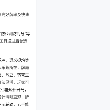
提高好牌率及快速
“防检测防封号”等
些工具通过后台运
捉鸡、遵义捉鸡等
心乐趣所在，牌局
豆、闷豆、转弯豆
打法灵活，玩家可
足也能轻松开局，
设计清晰直观，牌
提示辅助，老手能