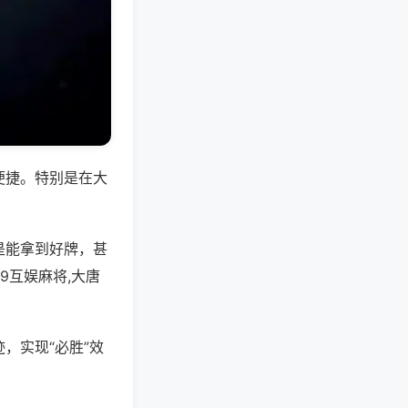
便捷。特别是在大
是能拿到好牌，甚
9互娱麻将,大唐
，实现“必胜”效
。