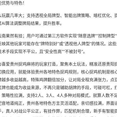
能优势与特色！
么玩赢几率大；支持透视全局牌型、智能出牌策略、暗杠优化、
过AI算法调整牌局结果，提升胜率。
南果然有挂；用户可通过第三方软件实现“随意选牌”“控制牌型”
映其他玩家可能存在“牌特别好”或“透视他人牌型”的情况。这
术手段实现不平公，且“安全性高”“不被封号”。
为喜爱贵州捉鸡麻将的玩家打造，聚焦本土玩法，精准还原贵阳
切换应用，就能体验贵州各地特色捉鸡规则，核心捉鸡机制是核
牌越多收益越高，特殊鸡牌翻倍加分，让对局全程充满张力，点
杠牌也能成为收益来源，不再只是辅助胡牌的手段，可碰可杠，
，策略性拉满，支持2人、3人、4人多种对局模式，就算人数不
配音地道纯正，贵州各地特色方言灵活适配，亲切感拉满，界面
手，真人对战公平公正，有挂作弊，匹配机制合理，新手有智能