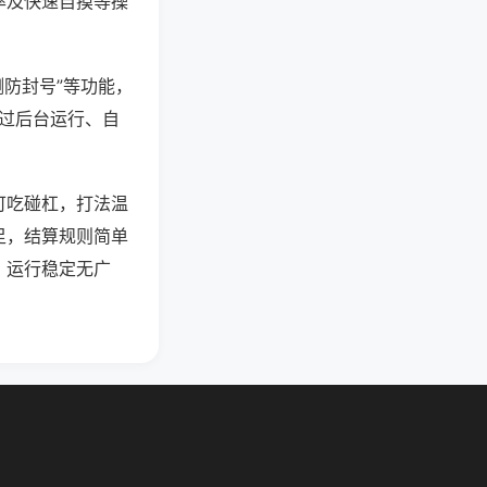
率及快速自摸等操
测防封号”等功能，
通过后台运行、自
可吃碰杠，打法温
足，结算规则简单
，运行稳定无广