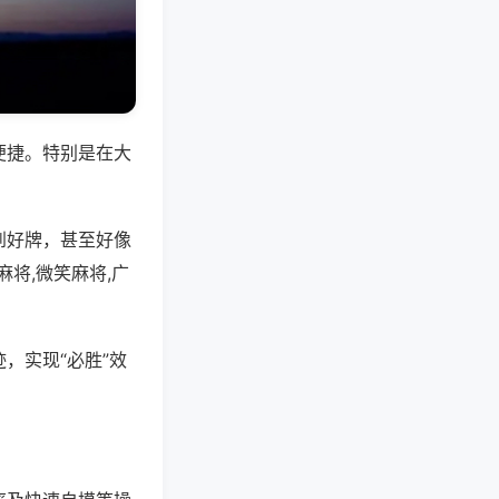
便捷。特别是在大
到好牌，甚至好像
将,微笑麻将,广
，实现“必胜”效
。