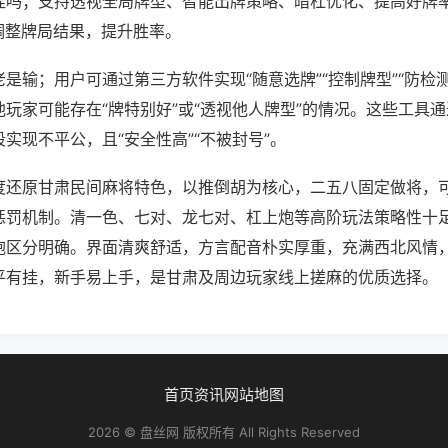
挂吗；支持透视全局牌型、智能出牌策略、暗杠优化、提高好牌
调整牌局结果，提升胜率。
是输；用户可通过第三方软件实现“随意选牌”“控制牌型”“防检
玩家可能存在“牌特别好”或“透视他人牌型”的情况。这些工具
实现不平公，且“安全性高”“不被封号”。
度还原甘肃民间麻将特色，以推倒胡为核心，二五八固定做将，
惩罚机制。清一色、七对、龙七对、杠上炮等高阶玩法策略性十
炮区分明确。界面清爽舒适，方言配音朴实厚重，充满西北风情
平有挂，新手易上手，是甘肃及周边玩家线上搓麻的优质选择。
首页
资讯
网站地图
2026 © 盘丝网 版权所有 All Rights Reserved