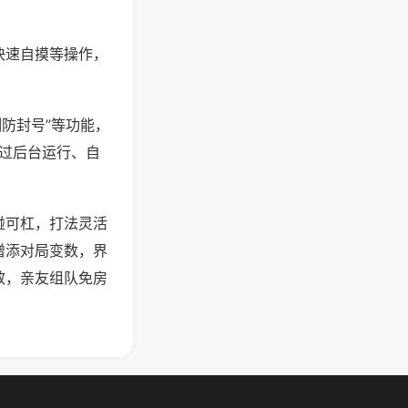
快速自摸等操作，
测防封号”等功能，
通过后台运行、自
碰可杠，打法灵活
增添对局变数，界
效，亲友组队免房