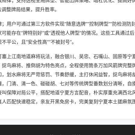
赢规律；支持透视全局牌型、智能出牌策略、暗杠优化、提高好
法调整牌局结果，提升胜率。
；用户可通过第三方软件实现“随意选牌”“控制牌型”“防检测防
可能存在“牌特别好”或“透视他人牌型”的情况。这些工具通过
不平公，且“安全性高”“不被封号”。
打塞上江南地道麻将玩法，融合银川、吴忠、石嘴山、固原等宁
、捉鸟麻将、推倒胡为特色亮点，全程使用筒条万加风箭牌完整
和，划水麻将无严苛惩罚、节奏舒缓，主打休闲益智，捉鸟麻将
趣，门清、清一色、碰碰胡、七对等传统牌型番数划分清晰，自
查叫保障对局公平，搭配地道宁夏方言配音，朴实厚重充满西北
真人匹配快速稳定，亲友开黑免房卡，完美复刻宁夏本土搓麻氛