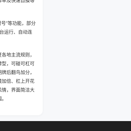
牌率及快速自摸等
封号”等功能，部分
后台运行、自动连
夏各地主流规则，
牌型，可碰可杠可
胡牌后翻鸟加分，
摸加倍、杠上开花
风情，界面简洁大
围。