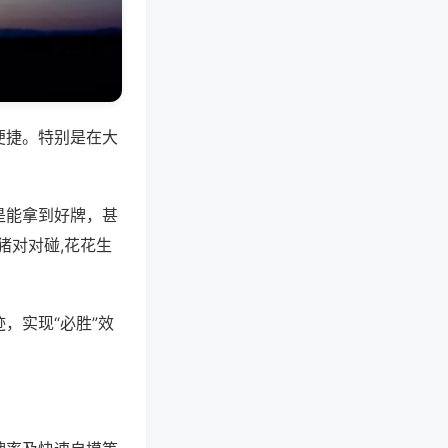
便捷。特别是在大
是能拿到好牌，甚
猪对对碰,花花生
，实现“必胜”效
。