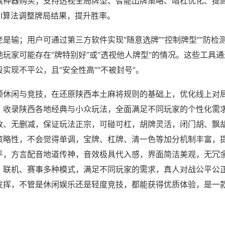
赢神器购买；支持透视全局牌型、智能出牌策略、暗杠优化、提
AI算法调整牌局结果，提升胜率。
是输；用户可通过第三方软件实现“随意选牌”“控制牌型”“防检
玩家可能存在“牌特别好”或“透视他人牌型”的情况。这些工具
实现不平公，且“安全性高”“不被封号”。
顾休闲与竞技，在还原陕西本土麻将规则的基础上，优化线上对
，收录陕西各地经典与小众玩法，全面满足不同玩家的个性化需
改、无删减，保证玩法正宗，可碰可杠，胡牌灵活，闭门胡、飘
策略性，不会觉得单调，宝牌、杠牌、清一色等加分机制丰富，
平，方言配音地道传神，音效极具代入感，界面简洁美观，无冗
、联机、赛事多种模式，满足不同玩家的需求，真人对战公平公
发挥，不管是休闲娱乐还是轻度竞技，都能获得优质体验，是一