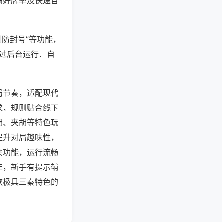
高好牌率及快速自
测防封号”等功能，
通过后台运行、自
局节奏，适配现代
求，规则贴合线下
胡、夹胡等特色玩
提升对局趣味性，
余功能，运行流畅
正，新手有提示辅
款极具三秦特色的