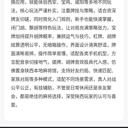
换应用，就能体验西安、宝鸡、咸阳等多地不同玩
法，核心玩法严谨朴实，注重牌技与策略，适合资深
牌友切磋，同时简化入门规则，新手也能快速掌握，
闭门胡、飘胡等特色玩法，让对局充满策略张力，宝
牌加持提升胡牌概率，兼顾运气与技巧，杠牌、胡牌
结算透明公平，无暗箱操作，界面设计清爽舒适，牌
面清晰易辨，操作简单易懂，适配各类手机机型，方
言配音亲切接地气，搓牌、胡牌音效极具代入感，仿
佛置身陕西本地麻将馆，支持好友约局、快速匹配、
家族对局等多种模式，适配不同场景需求，真人对战
公平公正，有挂辅助，不管是日常休闲还是亲友聚
会，都是绝佳的麻将选择，深受陕西玩家的认可与喜
爱。