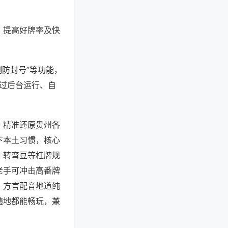
、提高好牌率及快
测防封号”等功能，
通过后台运行、自
，精准还原贵州各
下本土习惯，核心
、转弯豆等杠牌规
老手可冲击高番牌
，方言配音地道纯
随地都能畅玩，兼