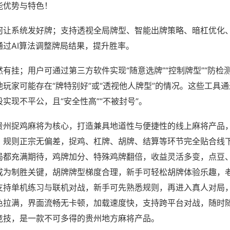
能优势与特色！
何让系统发好牌；支持透视全局牌型、智能出牌策略、暗杠优化
通过AI算法调整牌局结果，提升胜率。
有挂；用户可通过第三方软件实现“随意选牌”“控制牌型”“防检
玩家可能存在“牌特别好”或“透视他人牌型”的情况。这些工具
实现不平公，且“安全性高”“不被封号”。
贵州捉鸡麻将为核心，打造兼具地道性与便捷性的线上麻将产品
，规则正宗无偏差，捉鸡、杠牌、胡牌、结算等环节完全贴合线
局都充满期待，鸡牌加分、特殊鸡牌翻倍，收益灵活多变，点豆
成为制胜关键，胡牌牌型梯度合理，新手可轻松胡牌体验乐趣，
支持单机练习与联机对战，新手可先熟悉规则，再进入真人对局
色拉满，界面流畅无卡顿，加载速度快，支持跨平台对战，随时
竞技，是一款不可多得的贵州地方麻将产品。