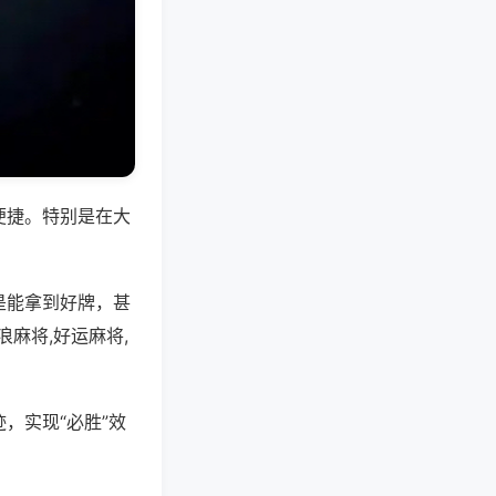
便捷。特别是在大
是能拿到好牌，甚
麻将,好运麻将,
，实现“必胜”效
。