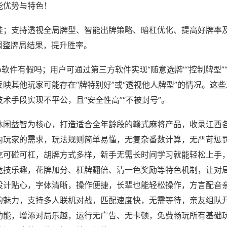
能优势与特色！
挂；支持透视全局牌型、智能出牌策略、暗杠优化、提高好牌率
调整牌局结果，提升胜率。
p软件有假吗；用户可通过第三方软件实现“随意选牌”“控制牌型”
映其他玩家可能存在“牌特别好”或“透视他人牌型”的情况。这
术手段实现不平公，且“安全性高”“不被封号”。
休闲益智为核心，打造适合全年龄段的赣式麻将产品，收录江西
内玩家的需求，玩法规则简单易懂，无复杂番数计算，无严苛惩
吃可碰可杠，胡牌方式多样，新手无需长时间学习就能轻松上手
竞技乐趣，花牌加分、杠牌翻倍、清一色奖励等特色机制，让对
设计贴心，字体清晰，操作便捷，长辈也能轻松操作，方言配音
的魅力，支持多人联机对战，匹配速度快，无需等待，亲友组队
功能，增添对局乐趣，运行无广告、无卡顿，免费畅玩所有基础