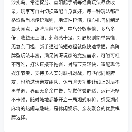
沙扎鸟、常德捉分、益阳起手胡等经典玩法尽数收
录，玩家可自由切换适配自身喜好，每一种玩法都严
格遵循当地传统规则，地道性拉满，核心扎鸟机制是
最大亮点，胡牌后翻鸟牌，中鸟分数翻倍，多鸟多
倍，收益无上限，刺激感十足，对局规则简单易懂，
无复杂门槛，新手通过简短教程就能快速掌握，高阶
牌型玩法丰富，满足资深玩家的竞技需求，可碰可杠
不可吃，打法直接不拖沓，对局节奏轻快，适配现代
娱乐节奏，支持多人实时联机对战，可匹配同城牌
友，也能邀请亲友组队，语音聊天功能让线上对局不
再单调，界面无多余广告，视觉体验舒适，运行流畅
不卡顿，随时随地都能开启一局湘式麻将，感受湖南
麻将的热闹与趣味，是休闲娱乐、亲友聚会的优质棋
牌选择。