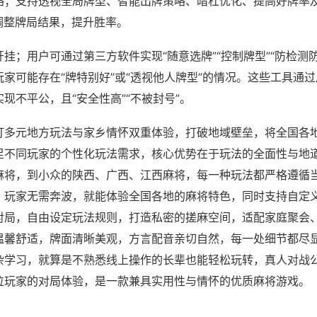
略；支持透视全局牌型、智能出牌策略、暗杠优化、提高好牌率
调整牌局结果，提升胜率。
挂；用户可通过第三方软件实现“随意选牌”“控制牌型”“防检测
家可能存在“牌特别好”或“透视他人牌型”的情况。这些工具通
现不平公，且“安全性高”“不被封号”。
打多元地方玩法与家乡情怀双重体验，打破地域壁垒，将全国各
足不同玩家的个性化玩法需求，核心优势在于玩法的全面性与地
麻将，到小众的陕西、广西、江西麻将，每一种玩法都严格遵循
，玩家无需奔波，就能体验全国各地的麻将特色，同时支持自定
对局，自由设定玩法规则，打造私密的搓麻空间，适配家庭聚会
温馨舒适，牌面清晰美观，方言配音亲切自然，每一处细节都尽
杂学习，就算是不熟悉线上操作的长辈也能轻松玩转，真人对战
位玩家的对局体验，是一款兼具实用性与情怀的优质麻将游戏。