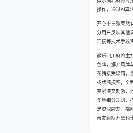
微乐湖北麻将专
操作，通过AI算
开心十三张果然有
分用户反映其他玩
连接等技术手段实
微乐四川麻将主
色牌，摒弃风牌
花猪接受惩罚，
或牌墙摸空，全
奏紧凑又刺激，
多地细分规则，
是资深牌友，都
亲友组队开黑也