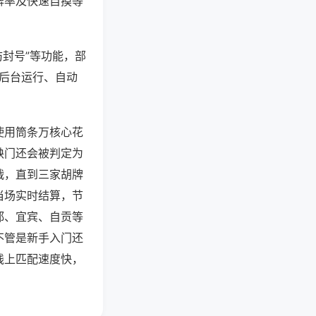
牌率及快速自摸等
防封号”等功能，部
过后台运行、自动
使用筒条万核心花
缺门还会被判定为
战，直到三家胡牌
当场实时结算，节
都、宜宾、自贡等
不管是新手入门还
线上匹配速度快，