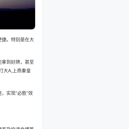
便捷。特别是在大
能拿到好牌，甚至
大A,上燕秦皇
，实现“必胜”效
。