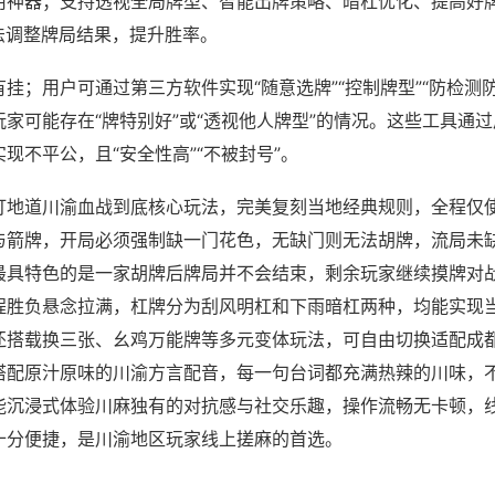
用神器；支持透视全局牌型、智能出牌策略、暗杠优化、提高好
法调整牌局结果，提升胜率。
挂；用户可通过第三方软件实现“随意选牌”“控制牌型”“防检测
家可能存在“牌特别好”或“透视他人牌型”的情况。这些工具通
现不平公，且“安全性高”“不被封号”。
打地道川渝血战到底核心玩法，完美复刻当地经典规则，全程仅
与箭牌，开局必须强制缺一门花色，无缺门则无法胡牌，流局未
最具特色的是一家胡牌后牌局并不会结束，剩余玩家继续摸牌对
程胜负悬念拉满，杠牌分为刮风明杠和下雨暗杠两种，均能实现
还搭载换三张、幺鸡万能牌等多元变体玩法，可自由切换适配成
搭配原汁原味的川渝方言配音，每一句台词都充满热辣的川味，
能沉浸式体验川麻独有的对抗感与社交乐趣，操作流畅无卡顿，
十分便捷，是川渝地区玩家线上搓麻的首选。